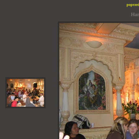
poprzed
Har