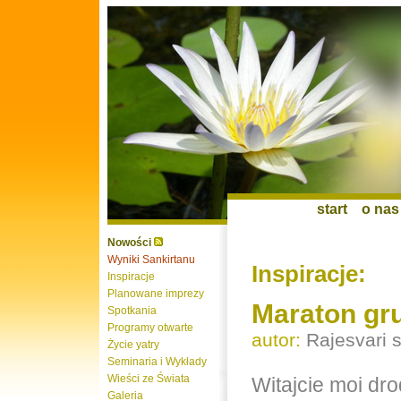
start
o nas
Nowości
Wyniki Sankirtanu
Inspiracje:
Inspiracje
Planowane imprezy
Maraton gr
Spotkania
Programy otwarte
autor:
Rajesvari 
Życie yatry
Seminaria i Wykłady
Wieści ze Świata
Witajcie moi dr
Galeria