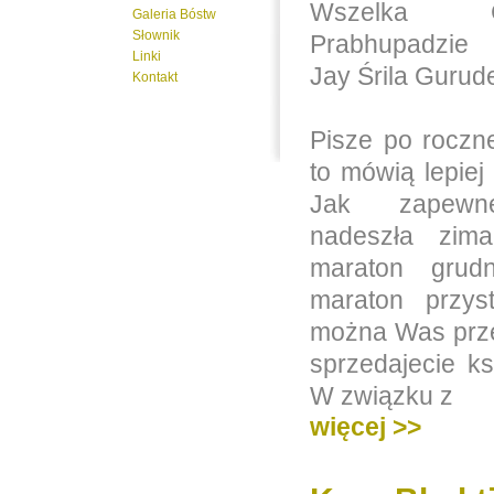
Wszelka C
Galeria Bóstw
Słownik
Prabhupadzie
Linki
Jay Śrila Gurud
Kontakt
Pisze po roczne
to mówią lepiej
Jak zapewne
nadeszła zi
maraton grud
maraton przys
można Was prze
sprzedajecie ksi
W związku z
więcej >>