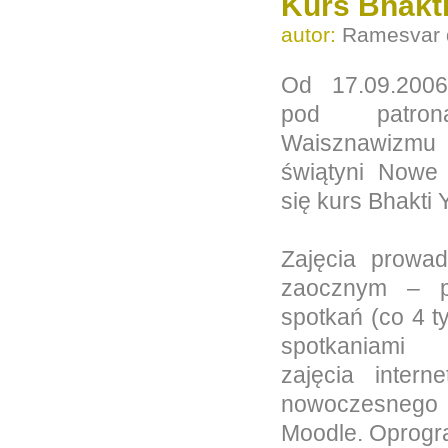
Kurs Bhakti
autor:
Ramesvar 
Od 17.09.2006
pod patron
Waisznawizmu
świątyni Nowe
się kurs Bhakti 
Zajęcia prowa
zaocznym – p
spotkań (co 4 t
spotkaniami
zajęcia inter
nowoczesnego
Moodle. Oprogr