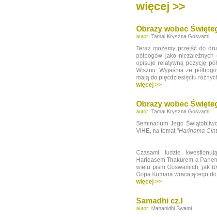
więcej >>
Obrazy wobec Święteg
autor:
Tamal Kryszna Gosvami
Teraz możemy przejść do drug
półbogów jako niezależnych 
opisuje relatywną pozycję pó
Wisznu. Wyjaśnia że półbogo
mają do pięćdziesięciu różny
więcej >>
Obrazy wobec Święteg
autor:
Tamal Kryszna Gosvami
Seminarium Jego Świątobliw
VIHE, na temat "
Harinama
Cin
Czasami ludzie kwestionuj
Haridasem Thakurem a Panem 
wielu pism Goswamich, jak
B
Gopa Kumara wracającego do
więcej >>
Samadhi cz.I
autor:
Mahanidhi Swami