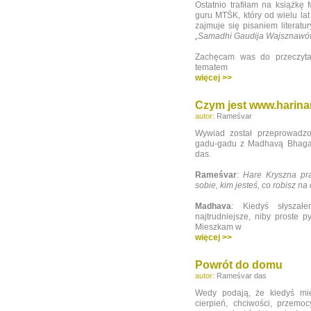
Ostatnio trafiłam na książk
guru MTŚK, który od wielu la
zajmuje się pisaniem literatur
„Samadhi Gaudija Wajsznaw
Zachęcam was do przeczytani
tematem
więcej >>
Czym jest www.harina
autor:
Rameśvar
Wywiad został przeprowadzo
gadu-gadu z Madhavą Bhaga
das.
Rameśvar
:
Hare Kryszna pr
sobie, kim jesteś, co robisz na
Madhava
: Kiedyś słyszał
najtrudniejsze, niby proste 
Mieszkam w
więcej >>
Powrót do domu
autor:
Rameśvar das
Wedy podają, że kiedyś mie
cierpień, chciwości, przemocy