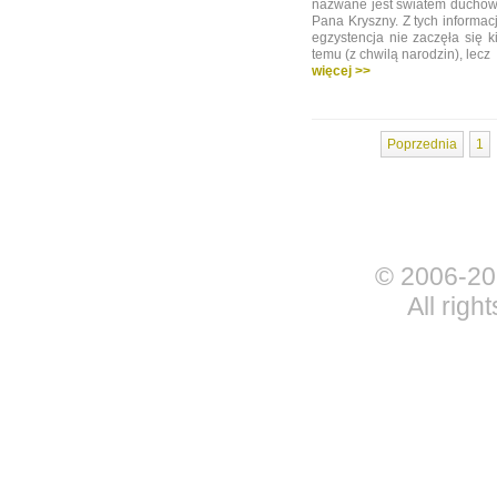
nazwane jest światem duchow
Pana Kryszny. Z tych informa
egzystencja nie zaczęła się kil
temu (z chwilą narodzin), lecz
więcej >>
Poprzednia
1
© 2006-20
All righ